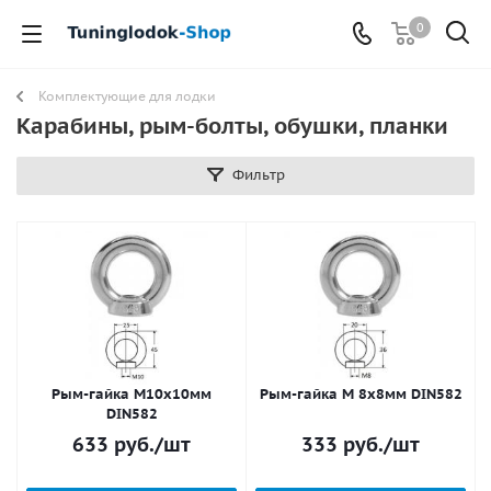
0
Комплектующие для лодки
Карабины, рым-болты, обушки, планки
Фильтр
Рым-гайка M10х10мм
Рым-гайка M 8х8мм DIN582
DIN582
633
руб.
/шт
333
руб.
/шт