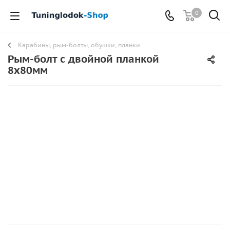
0
Карабины, рым-болты, обушки, планки
Рым-болт с двойной планкой
8х80мм