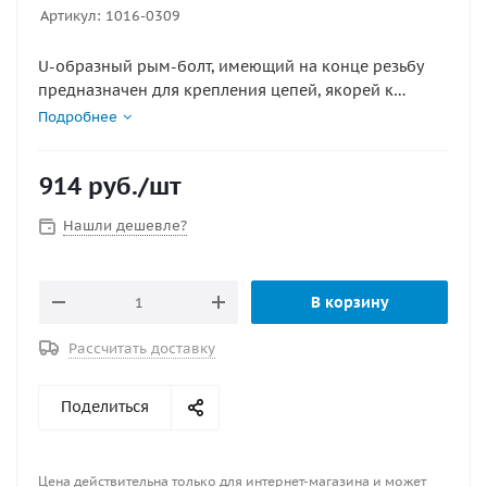
Артикул:
1016-0309
U-образный рым-болт, имеющий на конце резьбу
предназначен для крепления цепей, якорей к
различным конструкциям, механизмам и элементов
Подробнее
судовых конструкций. Также может использоваться
для фиксации швартовых, якорных цепей и т.д.
914
руб.
/шт
Материал : нержавеющая сталь
Нашли дешевле?
В корзину
Рассчитать доставку
Поделиться
Цена действительна только для интернет-магазина и может