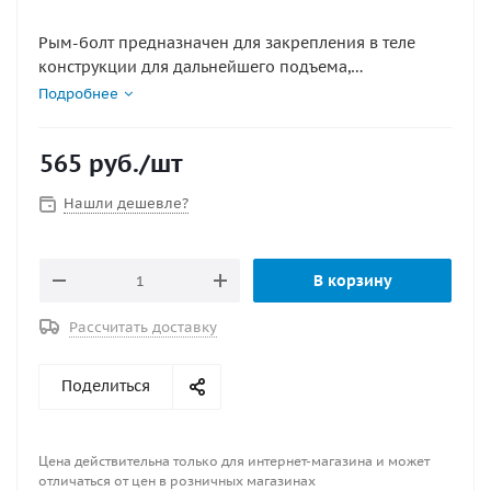
Рым-болт предназначен для закрепления в теле
конструкции для дальнейшего подъема,
перемещения грузозахватными приспособлениями.
Подробнее
*Плоскость шайбы рым болта должна быть
перпендикулярна оси направления резьбы, что
565
руб.
/шт
позволяет затягивать рым-болт при помощи любого
вставленного в кольцо рычага. *Применяется во всех
Нашли дешевле?
отраслях промышленности и судостроения. *Также
может использоваться для фиксации швартовых,
якорных цепей и т.д. Внутренний диаметр , мм : 35
В корзину
Диаметр основания, мм : 6 Диаметр шпильки, мм : 6
Длина резьбы, мм : 50 Длина шпильки, мм : 75
Рассчитать доставку
Материал : нержавеющая сталь
Поделиться
Цена действительна только для интернет-магазина и может
отличаться от цен в розничных магазинах