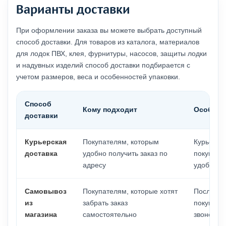
Варианты доставки
При оформлении заказа вы можете выбрать доступный
способ доставки. Для товаров из каталога, материалов
для лодок ПВХ, клея, фурнитуры, насосов, защиты лодки
и надувных изделий способ доставки подбирается с
учетом размеров, веса и особенностей упаковки.
Способ
Кому подходит
Особенн
доставки
Курьерская
Покупателям, которым
Курьерск
доставка
удобно получить заказ по
покупате
адресу
удобное 
Самовывоз
Покупателям, которые хотят
После пос
из
забрать заказ
покупате
магазина
самостоятельно
звонок о