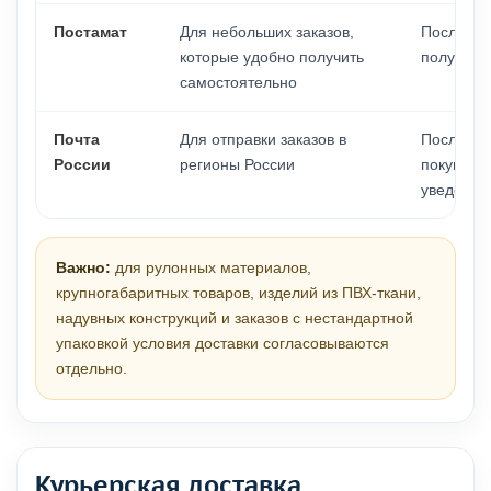
Постамат
Для небольших заказов,
После дос
которые удобно получить
получает 
самостоятельно
Почта
Для отправки заказов в
После по
России
регионы России
покупате
уведомле
Важно:
для рулонных материалов,
крупногабаритных товаров, изделий из ПВХ-ткани,
надувных конструкций и заказов с нестандартной
упаковкой условия доставки согласовываются
отдельно.
Курьерская доставка