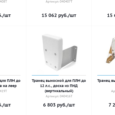
0408T
Артикул: 040407T
.
/шт
15 062
руб.
/шт
15 
для ПЛМ до
Транец выносной для ПЛМ до
Транец в
ка на леер
12 л.с., доска из ПНД
(вертикальный)
0419T
Ар
Артикул: 040416T
.
/шт
6 803
руб.
/шт
7 