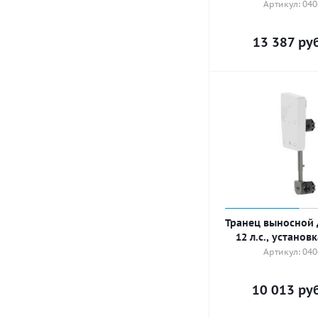
Артикул: 04
13 387
руб
Транец выносной 
12 л.с., установ
Артикул: 04
10 013
руб