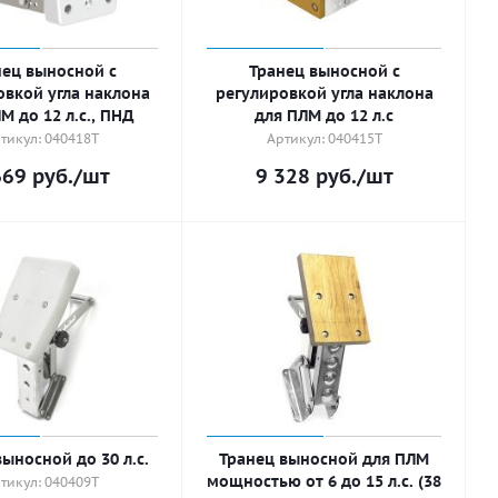
нец выносной с
Транец выносной с
овкой угла наклона
регулировкой угла наклона
М до 12 л.с., ПНД
для ПЛМ до 12 л.с
тикул: 040418T
Артикул: 040415T
669
руб.
/шт
9 328
руб.
/шт
ыносной до 30 л.с.
Транец выносной для ПЛМ
мощностью от 6 до 15 л.с. (38
тикул: 040409T