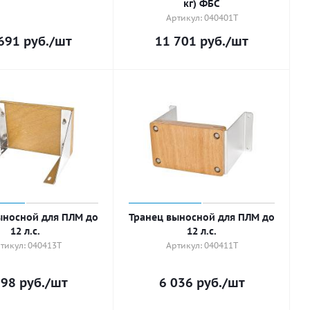
кг) ФБС
Артикул: 040401T
691
руб.
/шт
11 701
руб.
/шт
ыносной для ПЛМ до
Транец выносной для ПЛМ до
12 л.с.
12 л.с.
тикул: 040413T
Артикул: 040411T
298
руб.
/шт
6 036
руб.
/шт