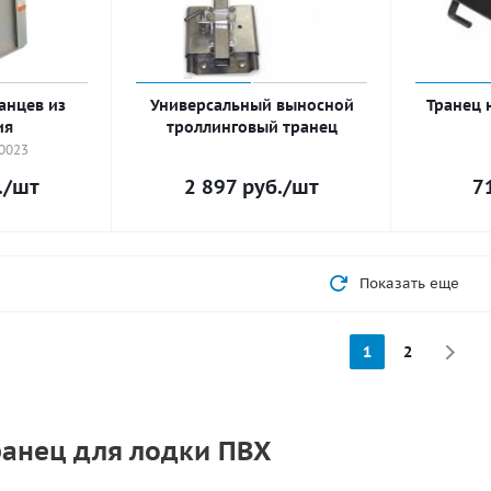
анцев из
Универсальный выносной
Транец 
ия
троллинговый транец
0023
.
/шт
2 897
руб.
/шт
7
Показать еще
1
2
анец для лодки ПВХ