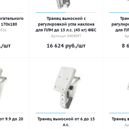
огательного
Транец выносной с
Тра
 170х180
регулировкой угла наклона
регулир
для ПЛМ до 15 л.с. (45 кг) ФБС
для ПЛ
0336
Артикул: 040404T
Ар
.
/шт
16 624
руб.
/шт
8 
т 9.9 до 20
Транец выносной от 6 до 15
Транец в
л.с.
Ар