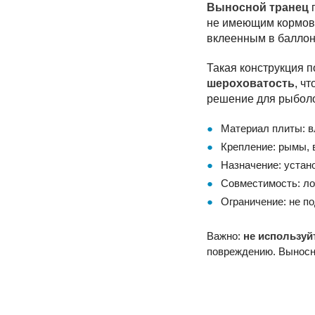
Выносной транец
п
не имеющим кормово
вклеенным в баллон 
Такая конструкция п
шероховатость
, ч
решение для рыболо
Материал плиты: в
Крепление: рымы, 
Назначение: устан
Совместимость: л
Ограничение: не п
Важно:
не используй
повреждению. Выносн