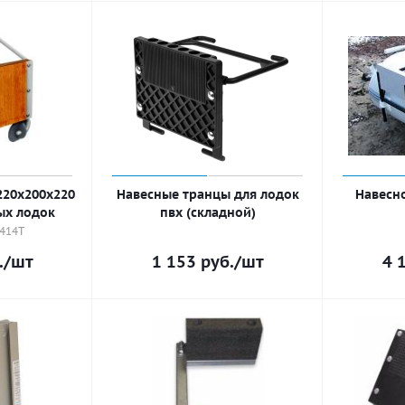
220х200х220
Навесные транцы для лодок
Навесн
ых лодок
пвх (складной)
0414T
.
/шт
1 153
руб.
/шт
4 