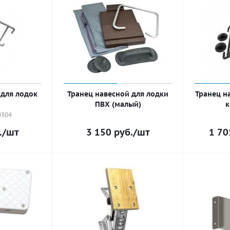
 для лодок
Транец навесной для лодки
Транец н
ПВХ (малый)
к
0304
.
/шт
3 150
руб.
/шт
1 70