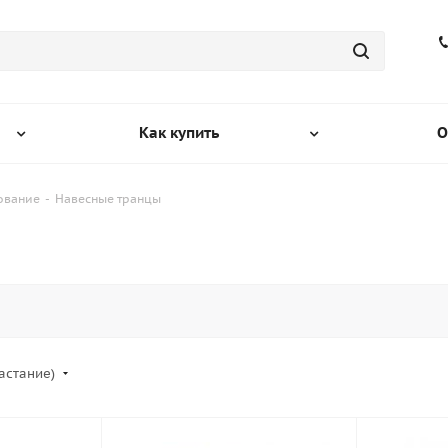
Как купить
О
ование
-
Навесные транцы
растание)