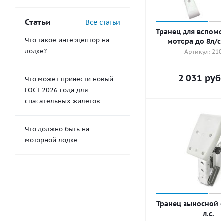
Статьи
Все статьи
Транец для вспом
Что такое интерцептор на
мотора до 8л/с
лодке?
Артикул: 21
2 031
руб
Что может принести новый
ГОСТ 2026 года для
спасательных жилетов
Что должно быть на
моторной лодке
Транец выносной о
л.с.