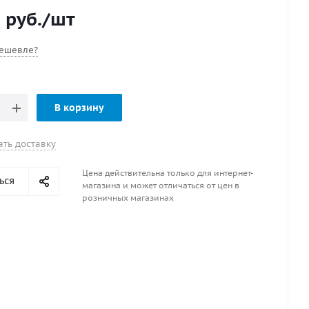
 Транцевая доска изготовлена из ПНД, а остальные
1
руб.
/шт
кции - из нержавеющей стали. Выбор выносного
ществляется в зависимости от мощности подвесного
ешевле?
ронштейна нерж. сталь Мощность ПЛМ, л.с. до 30
В корзину
ать доставку
Цена действительна только для интернет-
ься
магазина и может отличаться от цен в
розничных магазинах