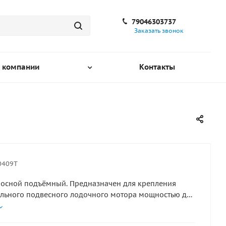
79046303737
Заказать звонок
 компании
Контакты
0409T
носной подъёмный. Предназначен для крепления
льного подвесного лодочного мотора мощностью до
5 кг) Имеет возвратную пружину, компенсирующую вес
ного двигателя и четыре фиксированных рабочих