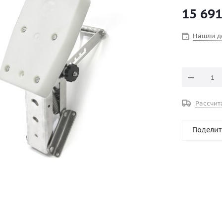
положения.
15 69
детали констру
транца осу
мотора. Характеристики Вес ПЛМ, кг до 65 Материал доски ПНД
Нашли д
Материал к
Рассчит
Поделит