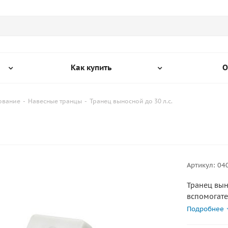
Как купить
О
ование
-
Навесные транцы
-
Транец выносной до 30 л.с.
Артикул:
04
Транец вы
вспомогате
30 л.с. (6
Подробнее
установлен