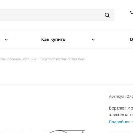
Как купить
О
ты, обушки, планки
-
Вертлюг петля-петля 8мм
Артикул:
27
Вертлюг мо
элемента т
нагрузка до 
Подробнее
: нержавею