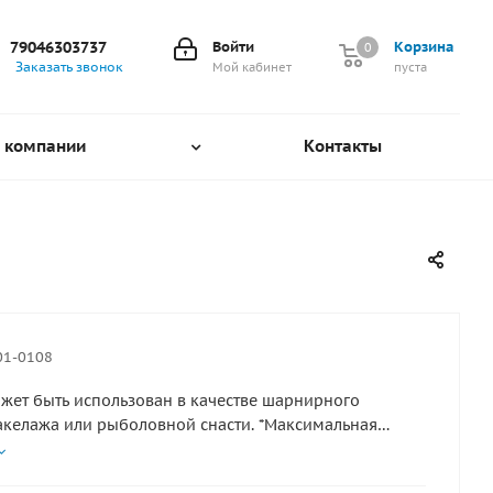
79046303737
Войти
Корзина
0
0
Заказать звонок
Мой кабинет
пуста
 компании
Контакты
01-0108
жет быть использован в качестве шарнирного
акелажа или рыболовной снасти. *Максимальная
2500 кг. *Продаётся упаковками по 2 штуки. Материал
щая сталь