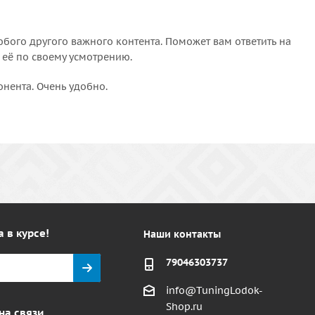
бого другого важного контента. Поможет вам ответить на
 её по своему усмотрению.
онента. Очень удобно.
а в курсе!
Наши контакты
79046303737
info@TuningLodok-
Shop.ru
на связи