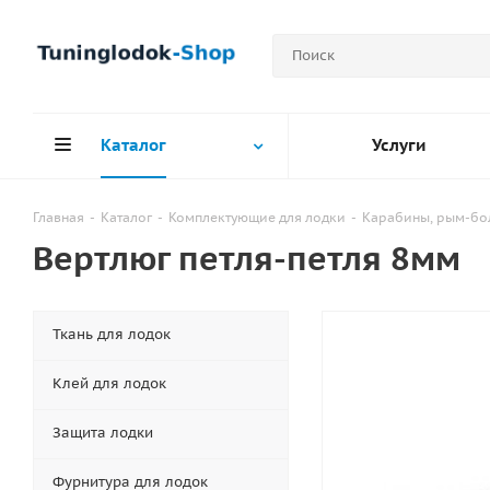
Каталог
Услуги
Главная
-
Каталог
-
Комплектующие для лодки
-
Карабины, рым-бол
Вертлюг петля-петля 8мм
Ткань для лодок
Клей для лодок
Защита лодки
Фурнитура для лодок