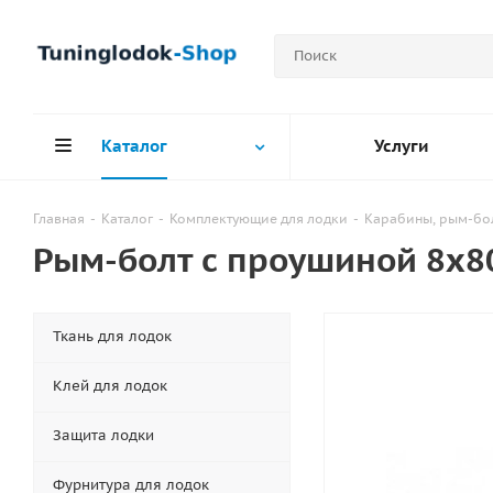
Каталог
Услуги
Главная
-
Каталог
-
Комплектующие для лодки
-
Карабины, рым-бол
Рым-болт с проушиной 8х
Ткань для лодок
Клей для лодок
Защита лодки
Фурнитура для лодок