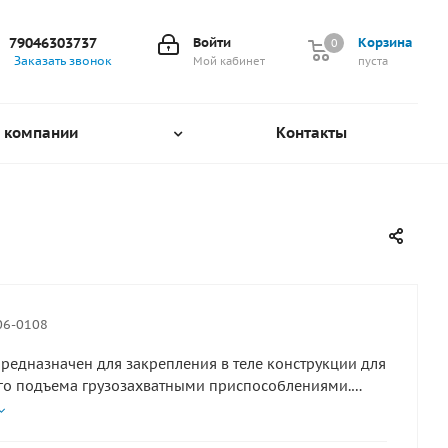
79046303737
Войти
Корзина
0
0
Заказать звонок
Мой кабинет
пуста
 компании
Контакты
06-0108
редназначен для закрепления в теле конструкции для
го подъема грузозахватными приспособлениями.
 кольца рым болта перпендикулярна оси направления
о позволяет затягивать рым-болт при помощи любого