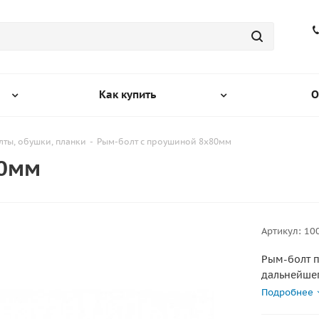
Как купить
О
ты, обушки, планки
-
Рым-болт с проушиной 8х80мм
80мм
Артикул:
10
Рым-болт п
дальнейше
*Плоскость
Подробнее
резьбы, чт