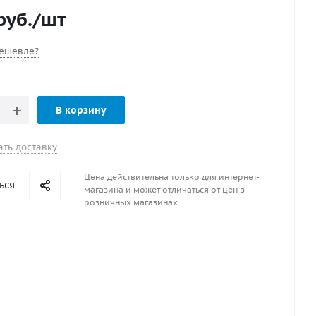
 рычага. *Применяется во всех отраслях
руб.
/шт
ости и судостроения. *Может использоваться для
товых, якорных цепец и т.д. Материал :
ая сталь
ешевле?
В корзину
ать доставку
Цена действительна только для интернет-
ься
магазина и может отличаться от цен в
розничных магазинах