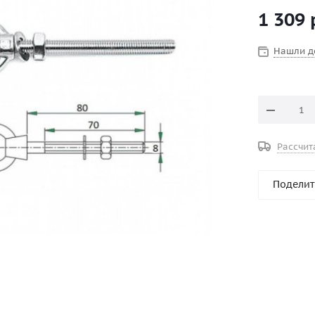
вставленного в кольцо
1 309
промышленн
фиксации швар
нержавеющ
Нашли д
Рассчит
Поделит