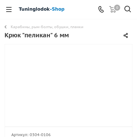
0
Карабины, рым-болты, обушки, планки
Крюк "пеликан" 6 мм
Артикул:
0304-0106