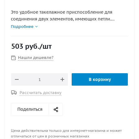
Это удобное такелажное приспособление для
соединения двух элементов, имеющих петли.
Диапазон использования очень широк: от
Подробнее
промышленности до судостроения.
Антикоррозийная стойкость дает возможность
503
руб.
/шт
применения даже в условиях высокой влажности.
Материал : нержавеющая сталь
Нашли дешевле?
В корзину
Рассчитать доставку
Поделиться
Цена действительна только для интернет-магазина и может
отличаться от цен в розничных магазинах