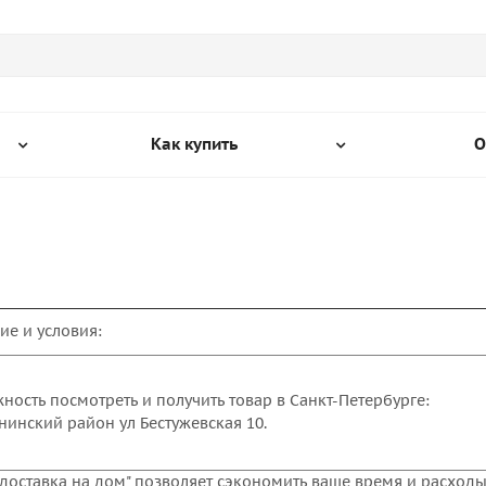
Как купить
О
ие и условия:
ность посмотреть и получить товар в Санкт-Петербурге:
ининский район ул Бестужевская 10.
 "доставка на дом" позволяет сэкономить ваше время и расходы