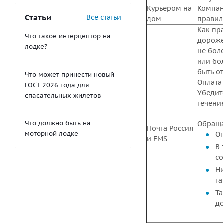
Курьером на
Компан
Статьи
Все статьи
дом
правило
Как пра
Что такое интерцептор на
дороже
лодке?
не боле
или бол
быть о
Что может принести новый
Оплата
ГОСТ 2026 года для
Убедит
спасательных жилетов
течени
Что должно быть на
Обраща
Почта Россия
моторной лодке
От
и EMS
В 
со
Ни
та
Та
до