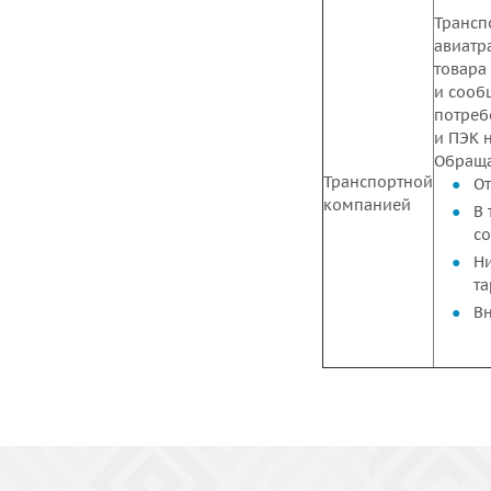
Трансп
авиатр
товара
и сооб
потреб
и ПЭК 
Обраща
Транспортной
От
компанией
В 
со
Ни
та
Вн