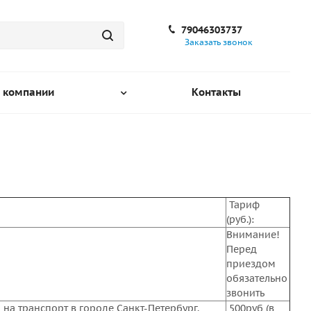
79046303737
Заказать звонок
 компании
Контакты
Тариф
(руб.):
Внимание!
Перед
приездом
обязательно
звонить
 на транспорт в городе Санкт-Петербург.
500руб (в