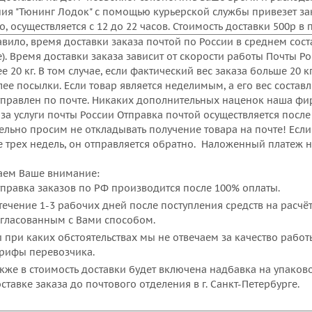
ия "Тюнинг Лодок" с помощью курьерской службы привезет зака
, осуществляется c 12 до 22 часов. Стоимость доставки 500р в 
вило, время доставки заказа почтой по России в среднем состав
). Время доставки заказа зависит от скорости работы Почты Р
е 20 кг. В том случае, если фактический вес заказа больше 20 к
ее посылки. Если товар является неделимым, а его вес составля
тправлен по почте. Никаких дополнительных наценок наша фир
 за услуги почты России Отправка почтой осуществляется после
ельно просим не откладывать получение товара на почте! Есл
е трех недель, он отправляется обратно. Наложенный платеж 
ем Ваше внимание:
правка заказов по РФ производится после 100% оплаты.
течение 1-3 рабочих дней после поступления средств на расчё
гласованным с Вами способом.
 при каких обстоятельствах мы не отвечаем за качество рабо
рифы перевозчика.
кже в стоимость доставки будет включена надбавка на упаков
ставке заказа до почтового отделения в г. Санкт-Петербурге.