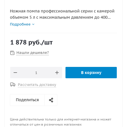
Ножная помпа профессиональной серии с камерой
объемом 5 л с максимальным давлением до 400
мБар, опорные поверхности которой выполнены из
Подробнее
полиамида, упрочненного стекловолокном, а все
металлические детали из нержавеющей стали.
1 878
руб.
/шт
Размеры: 28 х 21 х 6 см. В комплекте набор
переходников для установки на различные клапаны
Нашли дешевле?
и шланг нового поколения.
В корзину
Рассчитать доставку
Поделиться
Цена действительна только для интернет-магазина и может
отличаться от цен в розничных магазинах