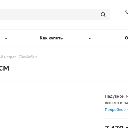
Как купить
О
й матрас 170х60x5см
см
Надувной м
высота в н
Подробнее