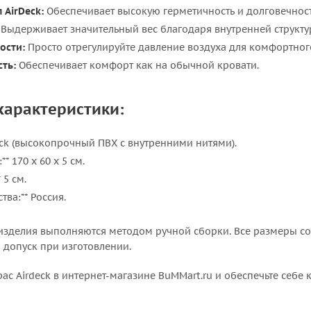
AirDeck:
Обеспечивает высокую герметичность и долговечност
Выдерживает значительный вес благодаря внутренней структур
ости:
Просто отрегулируйте давление воздуха для комфортного
ть:
Обеспечивает комфорт как на обычной кровати.
характеристики:
Deck (высокопрочный ПВХ с внутренними нитями).
* 170 х 60 х 5 см.
 5 см.
тва:** Россия.
зделия выполняются методом ручной сборки. Все размеры соб
 допуск при изготовлении.
ас Airdeck в интернет-магазине BuMMart.ru и обеспечьте себе