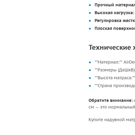
Прочный материал 
Высокая нагрузка:
Регулировка жестк
Плоская поверхнос
Технические 
**Материал:** Air
**Размеры (ДхШхВ):*
**Высота матраса:**
**Страна производс
Обратите внимание:
и
см — это нормальный
Купите надувной матр