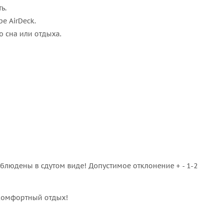
ь.
е AirDeck.
 сна или отдыха.
людены в сдутом виде! Допустимое отклонение + - 1-2
 комфортный отдых!