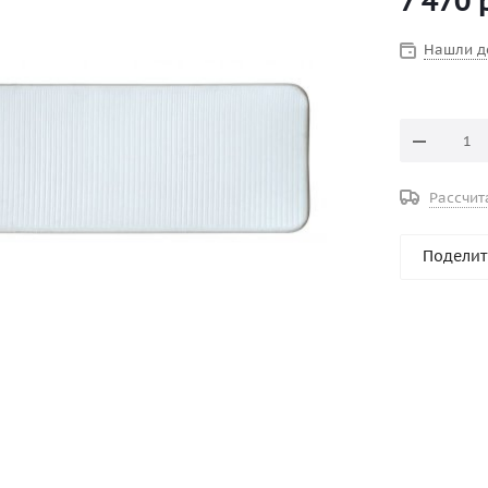
7 470
р
Нашли д
Рассчит
Поделит