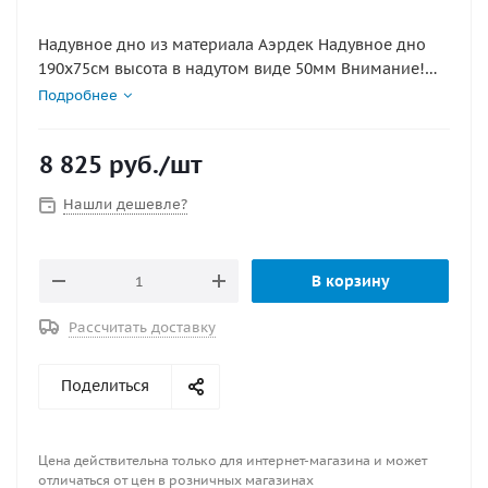
Надувное дно из материала Аэрдек Надувное дно
190х75см высота в надутом виде 50мм Внимание!
Аирдек НЕ КИЛЬЕВЫХ ПВХ ЛОДОК ( этот лодки не
Подробнее
имеющие надувной киль)
8 825
руб.
/шт
Нашли дешевле?
В корзину
Рассчитать доставку
Поделиться
Цена действительна только для интернет-магазина и может
отличаться от цен в розничных магазинах