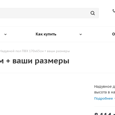
Как купить
О
Надувной пол ПВХ 170х65см + ваши размеры
м + ваши размеры
Надувное д
высота в н
ПВХ ЛОДОК 
Подробнее