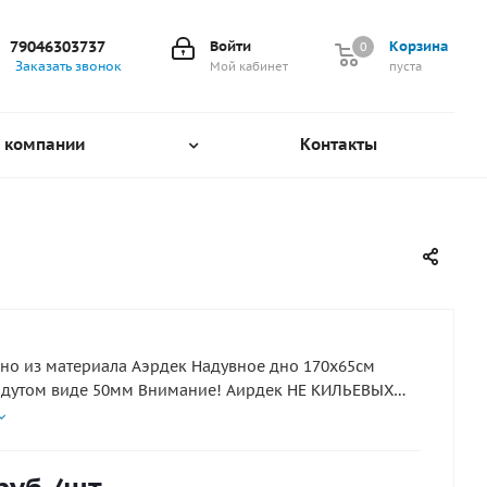
79046303737
Войти
Корзина
0
0
Заказать звонок
Мой кабинет
пуста
 компании
Контакты
но из материала Аэрдек Надувное дно 170х65см
адутом виде 50мм Внимание! Аирдек НЕ КИЛЬЕВЫХ
( этот лодки не имеющие надувной киль