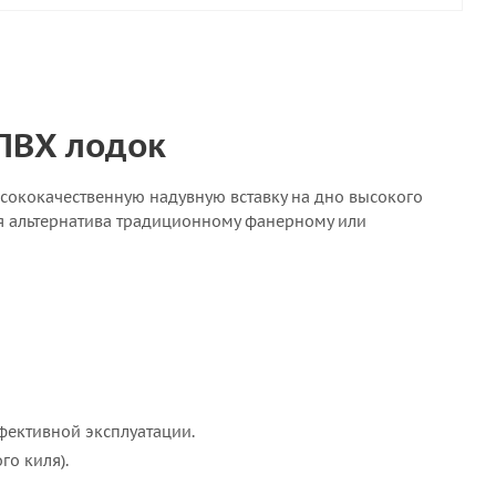
 ПВХ лодок
сококачественную надувную вставку на дно высокого
я альтернатива традиционному фанерному или
ффективной эксплуатации.
о киля).