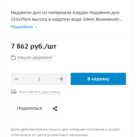
Надувное дно из материала Аэрдек Надувное дно
155х70см высота в надутом виде 50мм Внимание!
Аирдек НЕ КИЛЬЕВЫХ ПВХ ЛОДОК ( этот лодки не
Подробнее
имеющие надувной киль)
7 862
руб.
/шт
Нашли дешевле?
В корзину
Рассчитать доставку
Поделиться
Цена действительна только для интернет-магазина и может
отличаться от цен в розничных магазинах