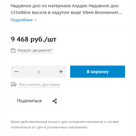
Надувное дно из материала Аэрдек Надувное дно
155х80см высота в надутом виде 50мм Внимание!
Аирдек НЕ КИЛЬЕВЫХ ПВХ ЛОДОК ( этот лодки не
Подробнее
имеющие надувной киль)
9 468
руб.
/шт
Нашли дешевле?
В корзину
Рассчитать доставку
Поделиться
Цена действительна только для интернет-магазина и может
отличаться от цен в розничных магазинах