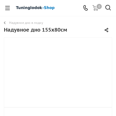
0
Надувное дно в лодку
Надувное дно 155х80см