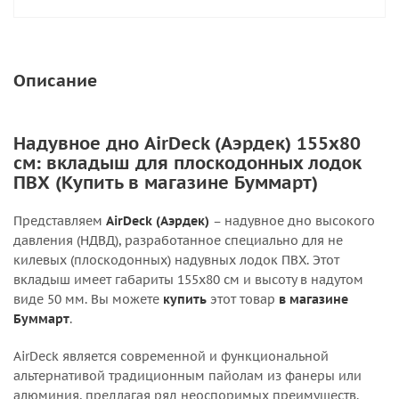
Описание
Надувное дно AirDeck (Аэрдек) 155х80
см: вкладыш для плоскодонных лодок
ПВХ (Купить в магазине Буммарт)
Представляем
AirDeck (Аэрдек)
– надувное дно высокого
давления (НДВД), разработанное специально для не
килевых (плоскодонных) надувных лодок ПВХ. Этот
вкладыш имеет габариты 155х80 см и высоту в надутом
виде 50 мм. Вы можете
купить
этот товар
в магазине
Буммарт
.
AirDeck является современной и функциональной
альтернативой традиционным пайолам из фанеры или
алюминия, предлагая ряд неоспоримых преимуществ.