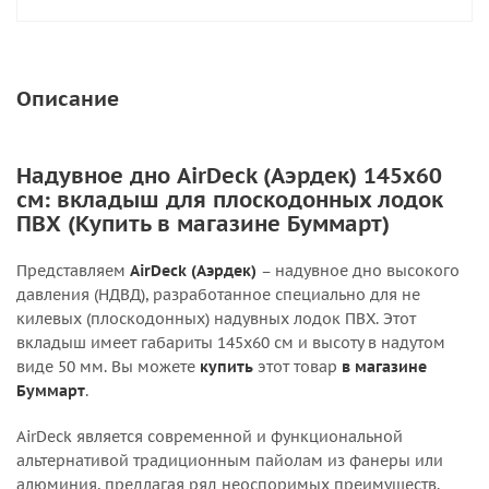
Описание
Надувное дно AirDeck (Аэрдек) 145х60
см: вкладыш для плоскодонных лодок
ПВХ (Купить в магазине Буммарт)
Представляем
AirDeck (Аэрдек)
– надувное дно высокого
давления (НДВД), разработанное специально для не
килевых (плоскодонных) надувных лодок ПВХ. Этот
вкладыш имеет габариты 145х60 см и высоту в надутом
виде 50 мм. Вы можете
купить
этот товар
в магазине
Буммарт
.
AirDeck является современной и функциональной
альтернативой традиционным пайолам из фанеры или
алюминия, предлагая ряд неоспоримых преимуществ.