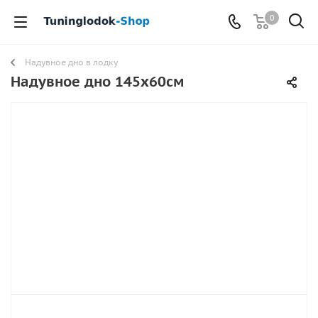
0
Надувное дно в лодку
Надувное дно 145х60см