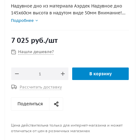
Надувное дно из материала Аэрдек Надувное дно
145х60см высота в надутом виде 50мм Внимание!
Аирдек НЕ КИЛЬЕВЫХ ПВХ ЛОДОК ( этот лодки не
Подробнее
имеющие надувной киль)
7 025
руб.
/шт
Нашли дешевле?
В корзину
Рассчитать доставку
Поделиться
Цена действительна только для интернет-магазина и может
отличаться от цен в розничных магазинах