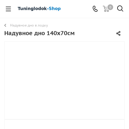
0
Надувное дно в лодку
Надувное дно 140х70см