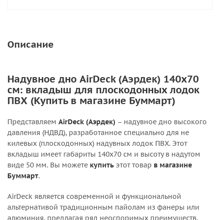
Описание
Надувное дно AirDeck (Аэрдек) 140х70
см: вкладыш для плоскодонных лодок
ПВХ (Купить в магазине Буммарт)
Представляем
AirDeck (Аэрдек)
– надувное дно высокого
давления (НДВД), разработанное специально для не
килевых (плоскодонных) надувных лодок ПВХ. Этот
вкладыш имеет габариты 140х70 см и высоту в надутом
виде 50 мм. Вы можете
купить
этот товар
в магазине
Буммарт
.
AirDeck является современной и функциональной
альтернативой традиционным пайолам из фанеры или
алюминия, предлагая ряд неоспоримых преимуществ.