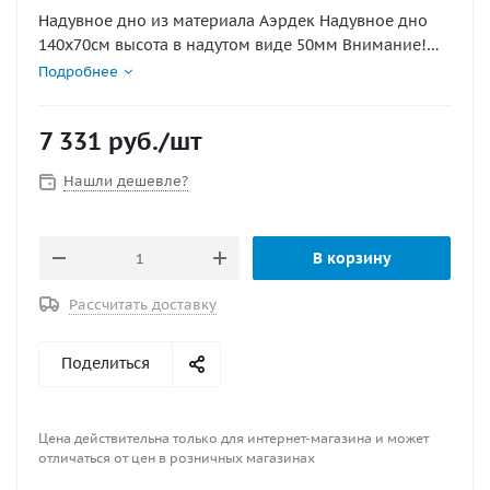
Надувное дно из материала Аэрдек Надувное дно
140х70см высота в надутом виде 50мм Внимание!
Аирдек НЕ КИЛЬЕВЫХ ПВХ ЛОДОК ( этот лодки не
Подробнее
имеющие надувной киль)
7 331
руб.
/шт
Нашли дешевле?
В корзину
Рассчитать доставку
Поделиться
Цена действительна только для интернет-магазина и может
отличаться от цен в розничных магазинах