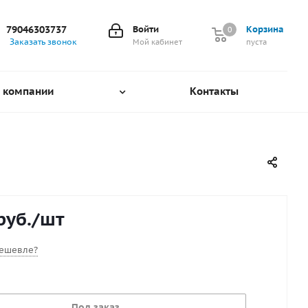
79046303737
Войти
Корзина
0
0
Заказать звонок
Мой кабинет
пуста
 компании
Контакты
руб.
/шт
ешевле?
Под заказ