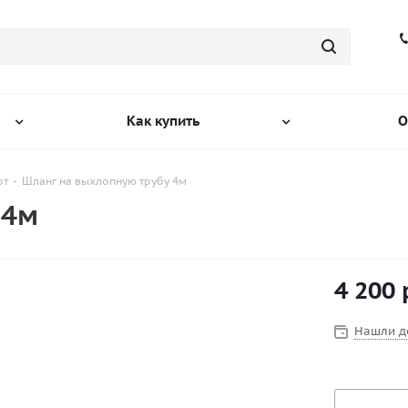
Как купить
О
от
-
Шланг на выхлопную трубу 4м
 4м
4 200
Нашли д