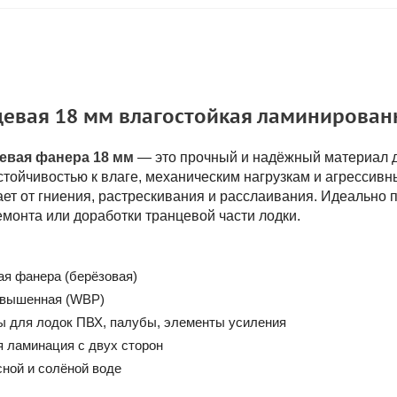
евая 18 мм влагостойкая ламинирован
евая фанера 18 мм
— это прочный и надёжный материал д
стойчивостью к влаге, механическим нагрузкам и агрессив
т от гниения, растрескивания и расслаивания. Идеально по
монта или доработки транцевой части лодки.
ая фанера (берёзовая)
овышенная (WBP)
ы для лодок ПВХ, палубы, элементы усиления
я ламинация с двух сторон
сной и солёной воде