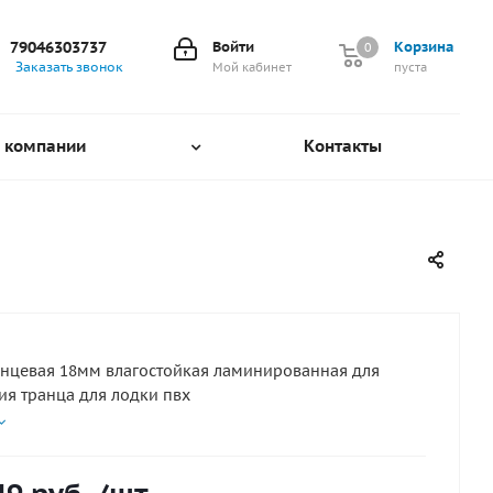
79046303737
Войти
Корзина
0
0
Заказать звонок
Мой кабинет
пуста
 компании
Контакты
нцевая 18мм влагостойкая ламинированная для
ия транца для лодки пвх