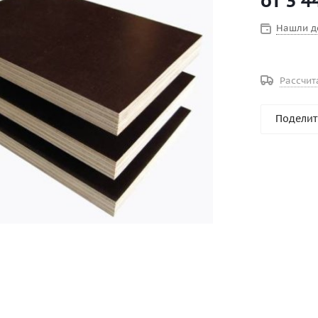
от
3 4
Нашли д
Рассчит
Поделит