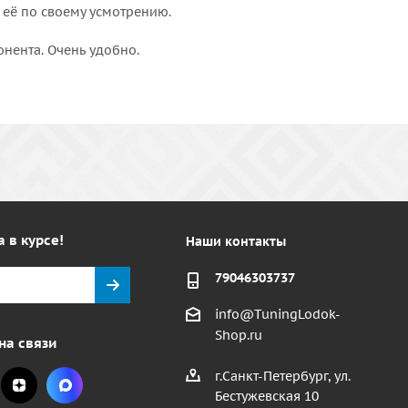
 её по своему усмотрению.
онента. Очень удобно.
а в курсе!
Наши контакты
79046303737
info@TuningLodok-
Shop.ru
на связи
г.Санкт-Петербург, ул.
Бестужевская 10