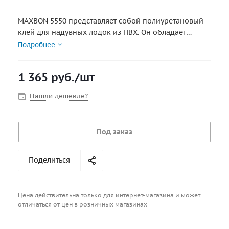
MAXBON 5550 представляет собой полиуретановый
клей для надувных лодок из ПВХ. Он обладает
отличной стойкостью к действию воды, низких и
Подробнее
высоких температур.
1 365
руб.
/шт
Нашли дешевле?
Под заказ
Поделиться
Цена действительна только для интернет-магазина и может
отличаться от цен в розничных магазинах