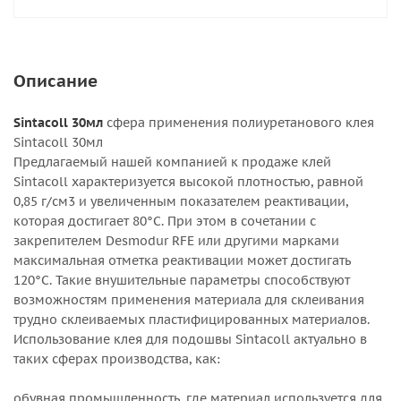
автомобилей, где использование продукта особенно
популярно при склеивании крупных деталей из ABS-
пластика. фасовка железная тара
Описание
Sintacoll 30мл
сфера применения полиуретанового клея
Sintacoll 30мл
Предлагаемый нашей компанией к продаже клей
Sintacoll характеризуется высокой плотностью, равной
0,85 г/см3 и увеличенным показателем реактивации,
которая достигает 80°С. При этом в сочетании с
закрепителем Desmodur RFE или другими марками
максимальная отметка реактивации может достигать
120°С. Такие внушительные параметры способствуют
возможностям применения материала для склеивания
трудно склеиваемых пластифицированных материалов.
Использование клея для подошвы Sintacoll актуально в
таких сферах производства, как:
обувная промышленность, где материал используется для