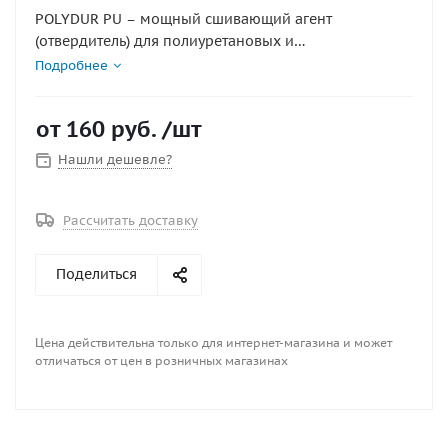
POLYDUR PU – мощный сшивающий агент
(отвердитель) для полиуретановых и
полихлоропреновых клеев (POLIGRIP). Улучшает
Подробнее
прочность, устойчивость к старению и повышает
термостойкость клеевого шва.
от
160 руб.
/шт
Нашли дешевле?
Рассчитать доставку
Поделиться
Цена действительна только для интернет-магазина и может
отличаться от цен в розничных магазинах