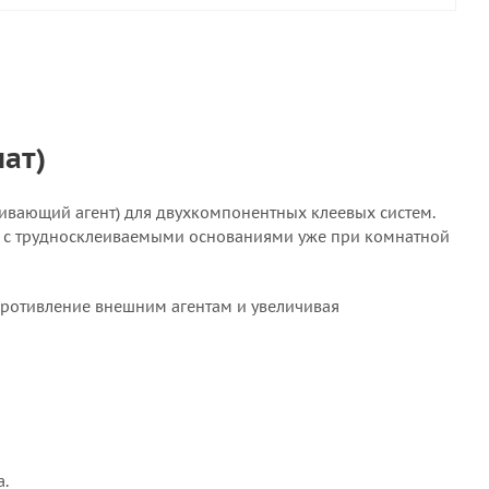
ат)
шивающий агент) для двухкомпонентных клеевых систем.
ов с трудносклеиваемыми основаниями уже при комнатной
противление внешним агентам и увеличивая
а.