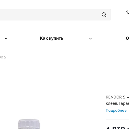
Как купить
О
R S
KENDOR S –
клеев. Гар
трудноскл
Подробнее
внешним аг