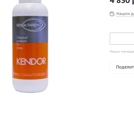
4 830
Нашли д
Наши менедже
Поделит