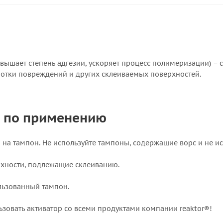
овышает степень адгезии, ускоряет процесс полимеризации) –
отки повреждений и других склеиваемых поверхностей.
 по применению
р на тампон. Не используйте тампоны, содержащие ворс и не и
ерхности, подлежащие склеиванию.
ользованный тампон.
ьзовать активатор со всеми продуктами компании reaktor®!