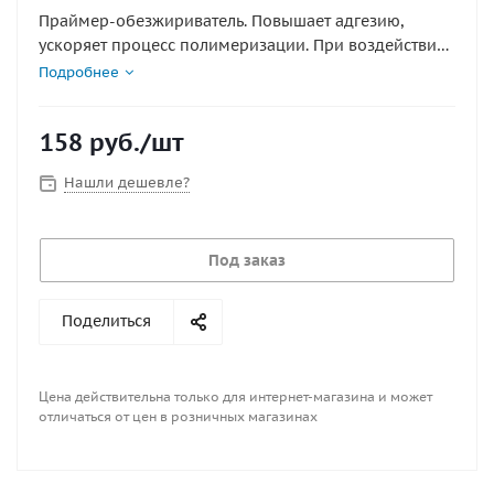
Праймер-обезжириватель. Повышает адгезию,
ускоряет процесс полимеризации. При воздействии
на обрабатываемые материалы на короткое время
Подробнее
размягчает верхний слой ткани, затем испаряясь,
активные вещества, входящие в состав АКТИВАТОРА
158
руб.
/шт
втягивают продукты РЕАКТОР глубоко внутрь.
Рекомендуется применять со всеми продуктами
Нашли дешевле?
РЕАКТОР и во всех случаях первичной обработки и
обезжиривания. Использование других
растворителей допустимо, но 100% эффект при этом
Под заказ
не гарантирован.
Поделиться
Цена действительна только для интернет-магазина и может
отличаться от цен в розничных магазинах