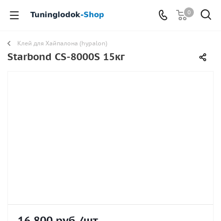
0
Клей для Хайпалона (hypalon)
Starbond CS-8000S 15кг
16 800
руб.
/шт