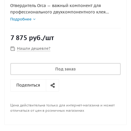
Отвердитель Orca — важный компонент для
профессионального двухкомпонентного клея
Hypalon. Обеспечивает максимальную прочность и
Подробнее
долговечность клеевого шва при ремонте надувных
лодок и других изделий из Хайпалона. Незаменим
7 875
руб.
/шт
для качественного ремонта.
Нашли дешевле?
Под заказ
Поделиться
Цена действительна только для интернет-магазина и может
отличаться от цен в розничных магазинах