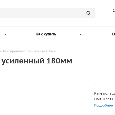
Как купить
О
о буксировочное усиленный 180мм
е усиленный 180мм
:
Рым кольцо 
D60. Цвет 
Подробнее