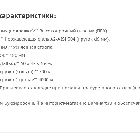
характеристики:
ния (подложки):** Высокопрочный пластик (ПВХ).
** Нержавеющая сталь A2-AISI 304 (пруток d6 мм).
ия:** Усиленная стропа.
и:** 180 мм.
хВхd):** 50 х 47 х 6 мм.
узка (кольцо):** 700 кг.
узка (стропа):** 4000 кг.
* Приклеивается к лодке при помощи полиуретанового клея (кле
м буксировочный в интернет-магазине BuMMart.ru и обеспечь