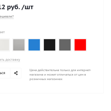
12 руб.
/шт
ешевле?
вет
ать доставку
Цена действительна только для интернет-
ься
магазина и может отличаться от цен в
розничных магазинах