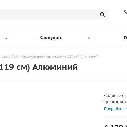
Как купить
О
 лодки ПВХ
-
Сиденье для лодки (длина 119 см) Алюминий
 119 см) Алюминий
Сиденье дл
трения, ко
водостойк
Подробнее
фиксироват
бортов над