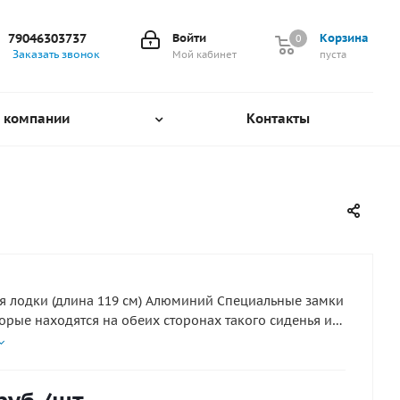
79046303737
Войти
Корзина
0
0
Заказать звонок
Мой кабинет
пуста
 компании
Контакты
я лодки (длина 119 см) Алюминий Специальные замки
торые находятся на обеих сторонах такого сиденья из
ой фанеры или алюминиевого профиля, позволяют
ь его на направляющих, расположенных вдоль
увной лодки, в нужном для владельца месте.