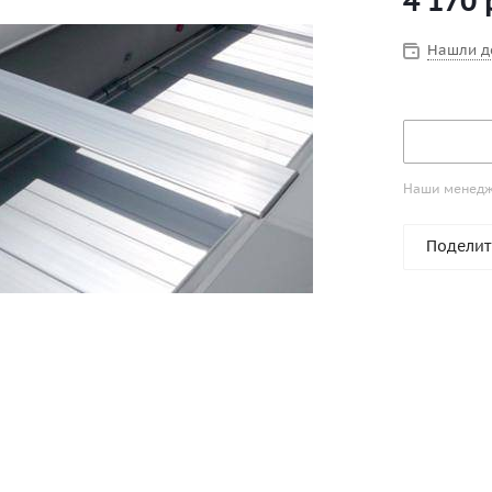
4 170
Нашли д
Наши менедже
Поделит