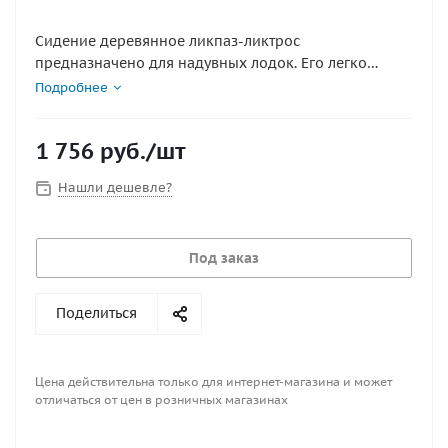
Сидение деревянное ликпаз-ликтрос
предназначено для надувных лодок. Его легко
установить, снять либо передвинуть, чтобы
Подробнее
рационально организовать пространство кокпита в
зависимости от количества пассажиров, габаритов
1 756
руб.
/шт
транспортируемого груза. Толщина фанеры 18мм
Нашли дешевле?
Под заказ
Поделиться
Цена действительна только для интернет-магазина и может
отличаться от цен в розничных магазинах