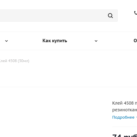
Как купить
О
Клей 4508 (30мл)
Клей 4508 
резиноткан
каучук бен
Подробнее