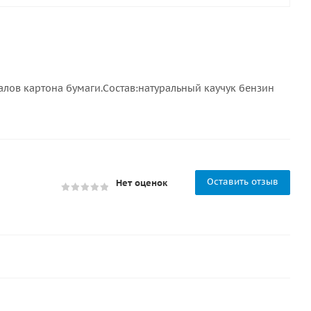
лов картона бумаги.Состав:натуральный каучук бензин
Оставить отзыв
Нет оценок