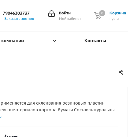
79046303737
Войти
Корзина
0
0
Заказать звонок
Мой кабинет
пуста
 компании
Контакты
применяется для склеивания резиновых пластин
евых материалов картона бумаги.Состав:натуральный
зин специальные добавки.Обьем:30 мл.