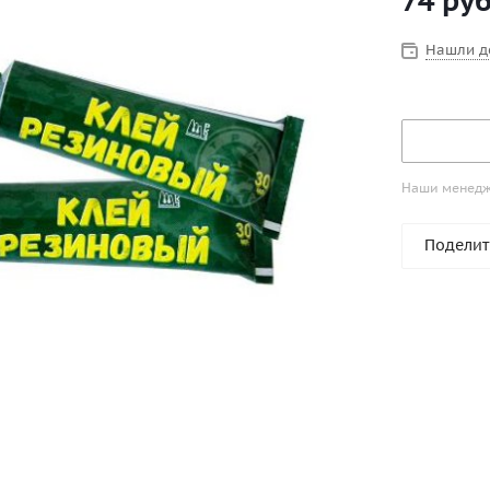
74
руб
Нашли д
Наши менедже
Поделит