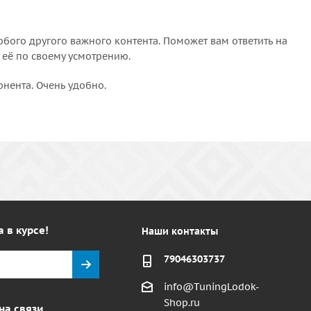
бого другого важного контента. Поможет вам ответить на
 её по своему усмотрению.
онента. Очень удобно.
а в курсе!
Наши контакты
79046303737
info@TuningLodok-
Shop.ru
на связи