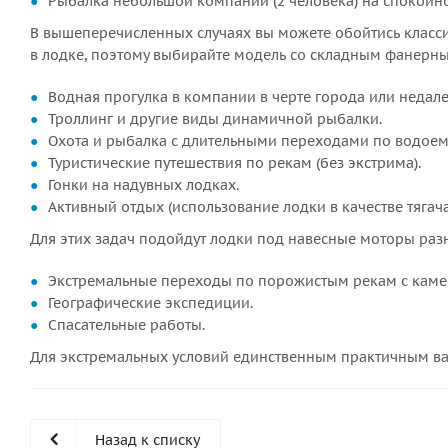
Рыбалка небольшой компании (2 человека) на спокойн
В вышеперечисленных случаях вы можете обойтись классич
в лодке, поэтому выбирайте модель со складным фанерн
Водная прогулка в компании в черте города или недале
Троллинг и другие виды динамичной рыбалки.
Охота и рыбалка с длительными переходами по водоем
Туристические путешествия по рекам (без экстрима).
Гонки на надувных лодках.
Активный отдых (использование лодки в качестве тягача
Для этих задач подойдут лодки под навесные моторы ра
Экстремальные переходы по порожистым рекам с каме
Географические экспедиции.
Спасательные работы.
Для экстремальных условий единственным практичным ва
Назад к списку