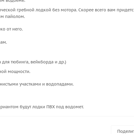
ом водоеме.
еской гребной лодкой без мотора. Скорее всего вам придется
ым пайолом.
ко от него.
ам.
 для тюбинга, вейкборда и др.)
зной мощности.
нистыми участками и водопадами.
риантом будут лодки ПВХ под водомет.
Подели