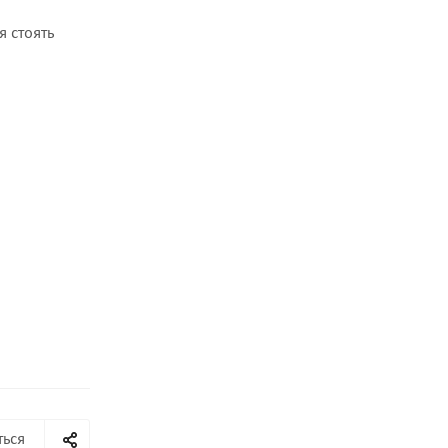
 стоять
ться