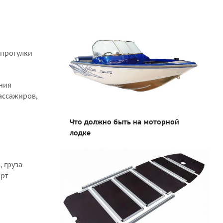
 прогулки
ания
ассажиров,
Что должно быть на моторной
лодке
 груза
орт