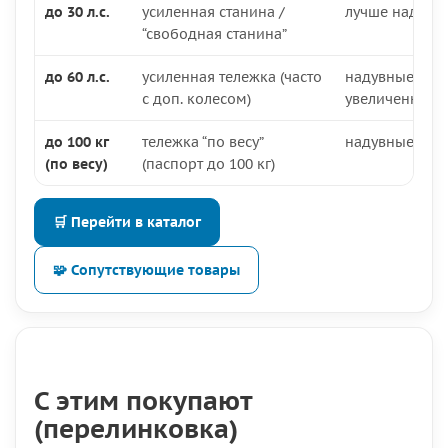
до 30 л.с.
усиленная станина /
лучше надувн
“свободная станина”
до 60 л.с.
усиленная тележка (часто
надувные, ино
с доп. колесом)
увеличенный 
до 100 кг
тележка “по весу”
надувные (мяг
(по весу)
(паспорт до 100 кг)
🛒 Перейти в каталог
🧩 Сопутствующие товары
С этим покупают
(перелинковка)