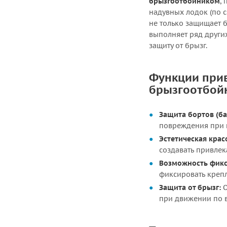
брызгоотбойником
,
надувных лодок (по с
не только защищает 
выполняет ряд други
защиту от брызг.
Функции прив
брызгоотбой
Защита бортов (ба
повреждения при 
Эстетическая крас
создавать привлек
Возможность фикс
фиксировать крепл
Защита от брызг:
О
при движении по 