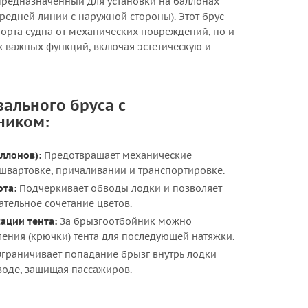
 предназначенный для установки на баллонах
редней линии с наружной стороны). Этот брус
борта судна от механических повреждений, но и
х важных функций, включая эстетическую и
ального бруса с
ником:
ллонов):
Предотвращает механические
швартовке, причаливании и транспортировке.
ота:
Подчеркивает обводы лодки и позволяет
ательное сочетание цветов.
ации тента:
За брызгоотбойник можно
ения (крючки) тента для последующей натяжки.
граничивает попадание брызг внутрь лодки
воде, защищая пассажиров.