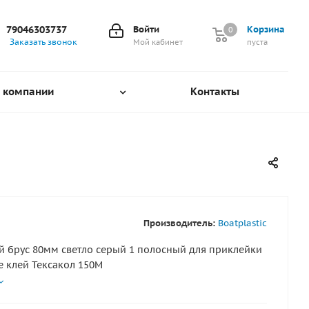
79046303737
Войти
Корзина
0
0
Заказать звонок
Мой кабинет
пуста
 компании
Контакты
Производитель:
Boatplastic
ус 80мм светло серый 1 полосный для приклейки
е клей Тексакол 150М