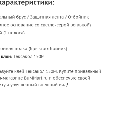
характеристики:
льный брус / Защитная лента / Отбойник
рное основание со светло-серой вставкой)
 (1 полоса)
онная полка (брызгоотбойник)
клей:
Тексакол 150М
ьзуйте клей Тексакол 150М. Купите привальный
т-магазине BuMMart.ru и обеспечьте своей
ту и улучшенный внешний вид!