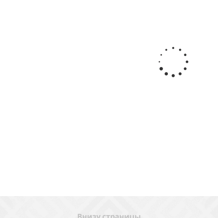
Х Texacol МN 150 (500мл)
Кисть для клея
Валик для п
2
руб.
/шт
58
руб.
/шт
777
ру