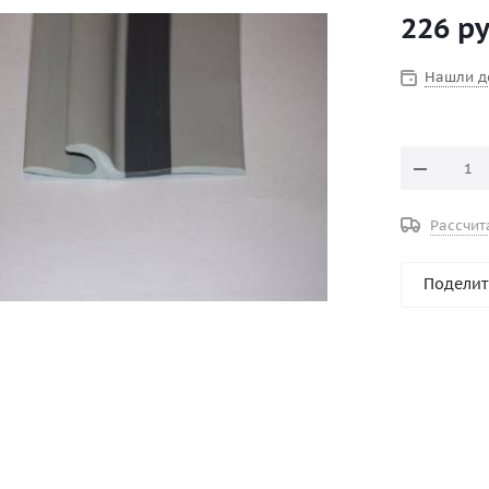
226
ру
Нашли д
Рассчит
Поделит