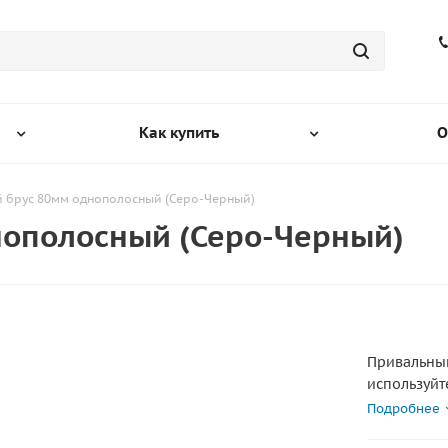
Как купить
О
 брус 80мм однополосный (Серо-Черный)
нополосный (Серо-Черный)
Привальный бр
используйт
Подробнее