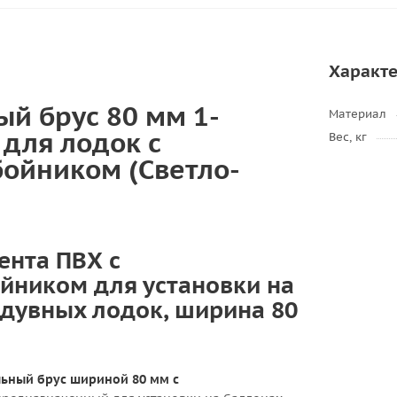
Характ
й брус 80 мм 1-
Материал
для лодок с
Вес, кг
ойником (Светло-
ента ПВХ с
йником для установки на
дувных лодок, ширина 80
ьный брус шириной 80 мм с