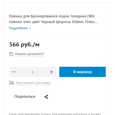
Пленка для бронирования лодок толщина ПВХ
пленки 1мм цвет Черный Ширина 350мм. Плюс
данного материала по сравнению с прозрачной ПВХ
Подробнее
плёнкой в том, что чёрный цвет плёнки скрывает
следы клея и другие дефекты при бронировании.
566
руб.
/м
Материал имеет высокую эластичность, что
позволяет ему повторять рельеф поверхности на
Нашли дешевле?
которую он наклеивается.
В корзину
Рассчитать доставку
Поделиться
Цена действительна только для интернет-магазина и может