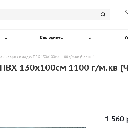
Как купить
О
як коврик в лодку ПВХ 130х100см 1100 г/м.кв (Черный)
 ПВХ 130х100см 1100 г/м.кв (
1 560