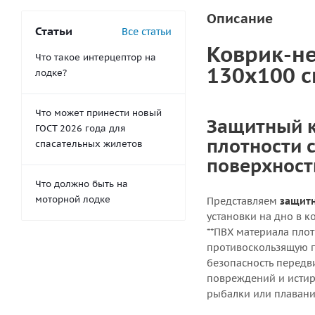
Описание
Статьи
Все статьи
Коврик-не
Что такое интерцептор на
130х100 с
лодке?
Что может принести новый
Защитный к
ГОСТ 2026 года для
плотности 
спасательных жилетов
поверхност
Что должно быть на
моторной лодке
Представляем
защитн
установки на дно в к
**ПВХ материала плот
противоскользящую п
безопасность передв
повреждений и истир
рыбалки или плавани