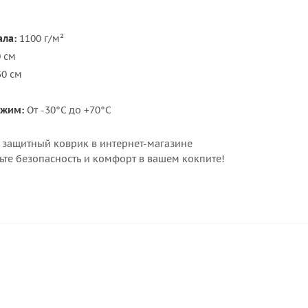
ала:
1100 г/м²
0 см
0 см
ежим:
От -30°С до +70°С
 защитный коврик в интернет-магазине
ьте безопасность и комфорт в вашем кокпите!