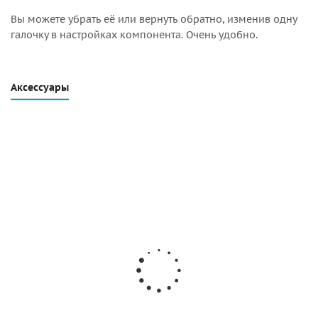
Вы можете убрать её или вернуть обратно, изменив одну
галочку в настройках компонента. Очень удобно.
Аксессуары
ХИТ
Клей для
Клей Kleyberg
Валик для
Desmo
лодок ПВХ
NEW (1л)
прикатки
750
Texacol МN 150
30мм
(500мл)