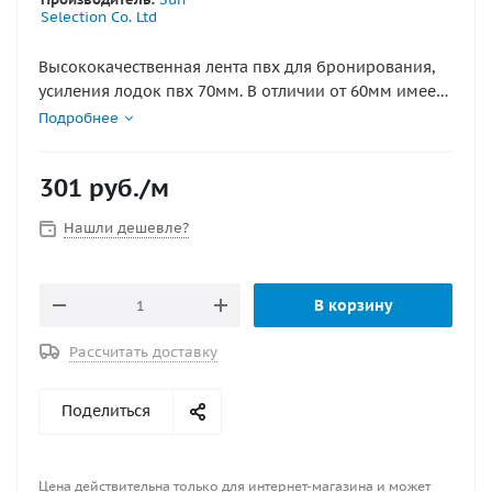
Selection Co. Ltd
Высококачественная лента пвх для бронирования,
усиления лодок пвх 70мм. В отличии от 60мм имеет
более выражению структуру ребер, сделана из более
Подробнее
высококачественного материла, имеет низкую
собираемость и высокую надежность по крепости.
301
руб.
/м
для приклейки используйте клей Тексакол 150М
Максимальный целый кусок 50м
Нашли дешевле?
В корзину
Рассчитать доставку
Поделиться
Цена действительна только для интернет-магазина и может