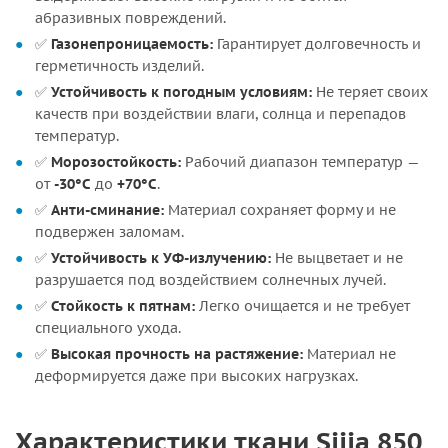
абразивных повреждений.
✅
Газонепроницаемость:
Гарантирует долговечность и
герметичность изделий.
✅
Устойчивость к погодным условиям:
Не теряет своих
качеств при воздействии влаги, солнца и перепадов
температур.
✅
Морозостойкость:
Рабочий диапазон температур —
от
-30°C
до
+70°C
.
✅
Анти-сминание:
Материал сохраняет форму и не
подвержен заломам.
✅
Устойчивость к УФ-излучению:
Не выцветает и не
разрушается под воздействием солнечных лучей.
✅
Стойкость к пятнам:
Легко очищается и не требует
специального ухода.
✅
Высокая прочность на растяжение:
Материал не
деформируется даже при высоких нагрузках.
Характеристики ткани Sijia 850