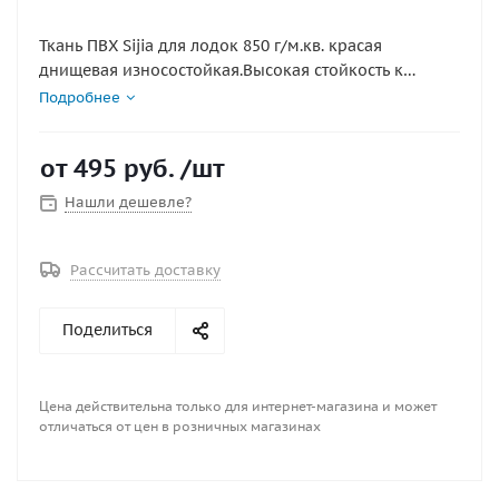
Ткань ПВХ Sijia для лодок 850 г/м.кв. красая
днищевая износостойкая.Высокая стойкость к
абразивному и супер ударопрочная Многослойный
Подробнее
ПВХ материал используется для изготовления
надувных баллонов, дна или ремонта лодок.
от
495 руб.
/шт
Несущая основа изготовлена из плотного плетёного
нейлона и обеспечивает такому ПВХ материалу для
Нашли дешевле?
лодок прочность и стойкость к истиранию. Ширина
рулона – 205см
при покупки более 2кв.м ткань нарезается кратно
Рассчитать доставку
погонному метру к примеру 3 кв.м = куску
150х205см 4кв.м=205х200см и тд
Поделиться
Цена действительна только для интернет-магазина и может
отличаться от цен в розничных магазинах