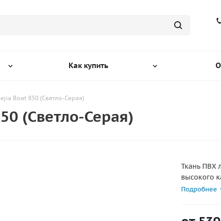
Как купить
О
ejia Boat 850 (Светло-Серая)
850 (Светло-Серая)
Ткань ПВХ 
высокого к
прочная. Ш
Подробнее
нарезается
150х204см 