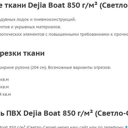
ткани Dejia Boat 850 г/м² (Светло
адувных лодок и пневмоконструкций.
ентов и укрывных материалов.
ологических элементов с повышенными требованиями к прочно
резки ткани
ширине рулона (204 см). Возможные варианты отрезов:
 кв.м
 кв.м
4 кв.м
ь ПВХ Dejia Boat 850 г/м² (Светло-
Boat 850 г/м² (Светло-Серая) через наш сайт или по телефону:
8