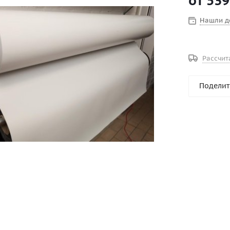
от
539
Нашли д
Рассчит
Поделит