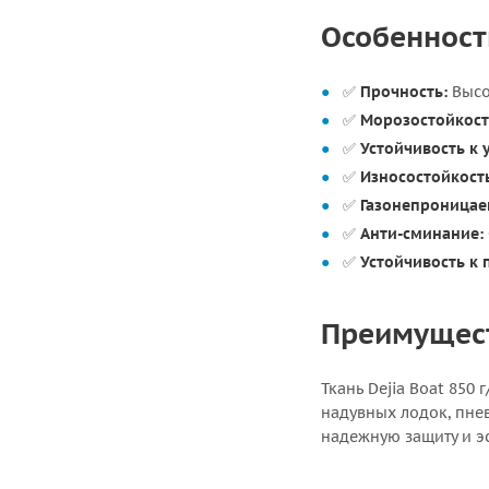
Особенности
✅
Прочность:
Высо
✅
Морозостойкост
✅
Устойчивость к 
✅
Износостойкост
✅
Газонепроницае
✅
Анти-сминание:
✅
Устойчивость к 
Преимуществ
Ткань Dejia Boat 850
надувных лодок, пне
надежную защиту и э