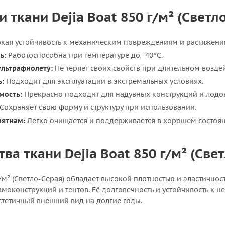
 ткани Dejia Boat 850 г/м² (Светл
кая устойчивость к механическим повреждениям и растяжени
ь:
Работоспособна при температуре до -40°C.
ультрафиолету:
Не теряет своих свойств при длительном возде
ь:
Подходит для эксплуатации в экстремальных условиях.
мость:
Прекрасно подходит для надувных конструкций и лодо
Сохраняет свою форму и структуру при использовании.
пятнам:
Легко очищается и поддерживается в хорошем состоян
а ткани Dejia Boat 850 г/м² (Све
 г/м² (Светло-Серая) обладает высокой плотностью и эластично
вмоконструкций и тентов. Её долговечность и устойчивость к
стетичный внешний вид на долгие годы.