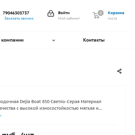
79046303737
Войти
Корзина
0
0
Заказать звонок
Мой кабинет
пуста
 компании
Контакты
лодочная Dejia Boat 850 Светло-Серая Материал
ачества с высокой износостойкостью мягкая и
ирина рулона 204 при покупки более 2кв.м ткань
 кратно погонному метру к примеру 3 кв.м = куску
4кв.м=204х200см и тд