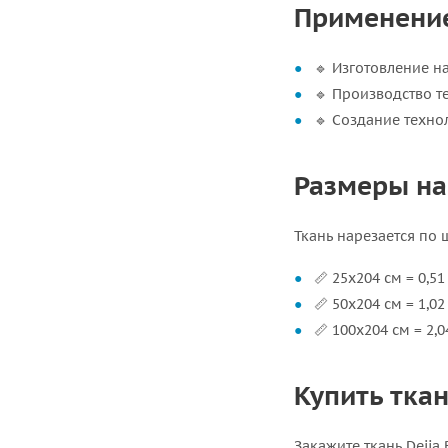
Применение 
🔹 Изготовление н
🔹 Производство т
🔹 Создание техн
Размеры на
Ткань нарезается по 
📏 25х204 см = 0,51
📏 50х204 см = 1,02
📏 100х204 см = 2,0
Купить ткан
Закажите ткань Dejia 