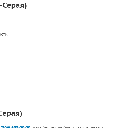
-Серая)
сти.
Серая)
 (904) 609-50-50
. Мы обеспечим быструю доставку и