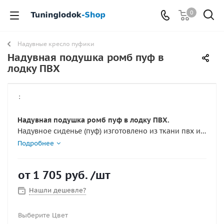
0
Надувные кресло пуфики
Надувная подушка ромб пуф в
лодку ПВХ
:
Надувная подушка ромб пуф в лодку ПВХ.
Надувное сиденье (пуф) изготовлено из ткани пвх и
предназначено как дополнительное место в лодке.
Подробнее
Размер 65 х 40 х 20 см
от
1 705 руб.
/шт
Нашли дешевле?
Выберите Цвет