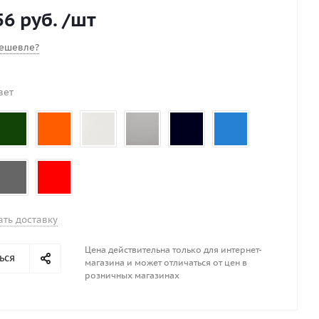
поры Длинна 70 см Диаметр 25 см
56 руб.
/шт
ешевле?
вет
ать доставку
Цена действительна только для интернет-
ься
магазина и может отличаться от цен в
розничных магазинах