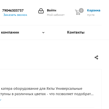
79046303737
Войти
Корзина
0
0
Заказать звонок
Мой кабинет
пуста
 компании
Контакты
 катера оборудование для Яхты Универсальные
тупны в различных цветах - что позволяет подобрать
т для вашей яхты или катера Изготавливается из
ного лодочного ПВХ от 1100 плотности. Усиленные