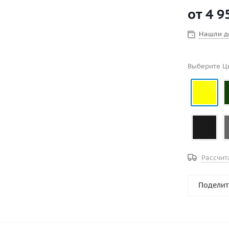
канатные о
от
4 9
Нашли д
Выберите Ц
Рассчит
Поделит