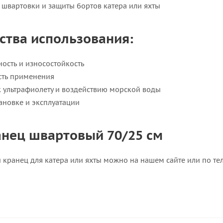
 швартовки и защиты бортов катера или яхты
тва использования:
ость и износостойкость
сть применения
к ультрафиолету и воздействию морской воды
тановке и эксплуатации
анец швартовый 70/25 см
й кранец для катера или яхты можно на нашем сайте или по те