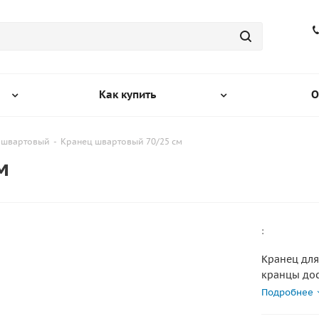
Как купить
О
 швартовый
-
Кранец швартовый 70/25 см
м
:
Кранец для
кранцы дос
нужный цве
Подробнее
сверх проч