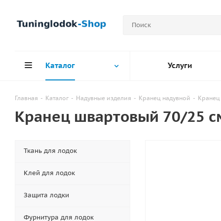
Каталог
Услуги
Главная
-
Каталог
-
Надувные изделия
-
Кранец надувной
-
Кранец
Кранец швартовый 70/25 с
Ткань для лодок
Клей для лодок
Защита лодки
Фурнитура для лодок