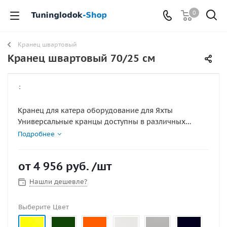
0
Кранец швартовый
Кранец швартовый 70/25 см
:
Кранец для катера оборудование для Яхты
Универсальные кранцы доступны в различных
цветах - что позволяет подобрать нужный цвет для
Подробнее
вашей яхты или катера Изготавливается из сверх
прочного лодочного ПВХ от 1100 плотности.
от
4 956 руб.
/шт
Усиленные канатные опоры Длинна 70 см Диаметр
25 см
Нашли дешевле?
Выберите Цвет