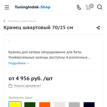
0
Кранец швартовый
Кранец швартовый 70/25 см
:
Кранец для катера оборудование для Яхты
Универсальные кранцы доступны в различных
цветах - что позволяет подобрать нужный цвет для
Подробнее
вашей яхты или катера Изготавливается из сверх
прочного лодочного ПВХ от 1100 плотности.
от
4 956 руб.
/шт
Усиленные канатные опоры Длинна 70 см Диаметр
25 см
Нашли дешевле?
Выберите Цвет