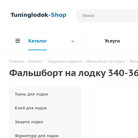
Каталог
Услуги
Главная
-
Каталог
-
Надувные изделия
-
Фальшборт на лодку
-
Фаль
Фальшборт на лодку 340-3
Ткань для лодок
Клей для лодок
Защита лодки
Фурнитура для лодок