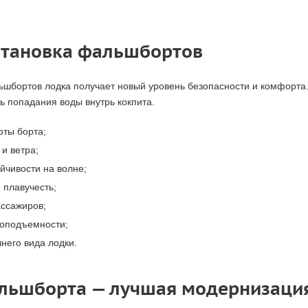
установка фальшбортов
ьшбортов лодка получает новый уровень безопасности и комфорта
ь попадания воды внутрь кокпита.
оты борта;
 и ветра;
йчивости на волне;
 плавучесть;
ассажиров;
зоподъемности;
него вида лодки.
льшборта — лучшая модернизаци