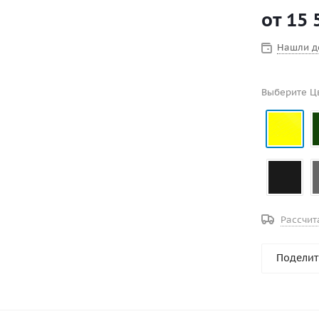
доступно в
от
15 
цвете. дли
лодки по в
Нашли д
пассажиров
безопаснос
держаться з
Выберите Ц
Рассчит
Поделит