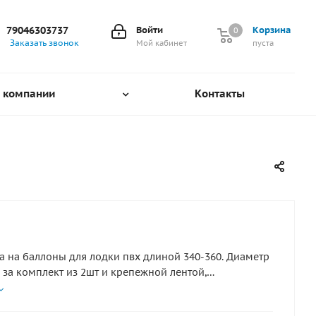
79046303737
Войти
Корзина
0
0
Заказать звонок
Мой кабинет
пуста
 компании
Контакты
 на баллоны для лодки пвх длиной 340-360. Диаметр
плект из 2шт и крепежной лентой,
й к фальшбортам снизу для установки на баллоны
плект идет без доп фурнитуры (уключины, рымы и тп)