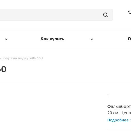
Как купить
О
шборт на лодку 340-360
60
:
Фальшборта
20 см. Цена за ком
приклеенно
Подробнее
лодки, ком