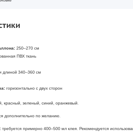
ановке
стики
аллона:
250–270 см
ванная ПВХ ткань
и длиной 340–360 см
ва:
горизонтально с двух сторон
, красный, зеленый, синий, оранжевый.
ся дополнительно по желанию.
:
требуется примерно 400–500 мл клея. Рекомендуется использова