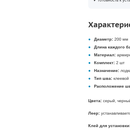
✔ готовность к уст
Характери
Диаметр:
200 мм
Длина каждого б
Материал:
армиро
Комплект:
2 шт
Назначение:
лодк
Тип шва:
клеевой
Расположение ш
Цвета:
серый, черный
Леер:
устанавливает
Клей для установки