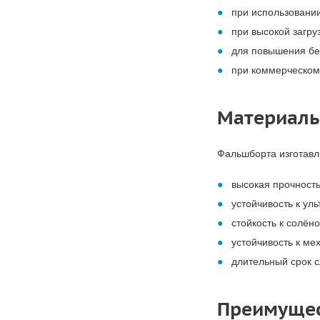
при использовани
при высокой загруз
для повышения бе
при коммерческом
Материалы
Фальшборта изготавл
высокая прочность
устойчивость к ул
стойкость к солёно
устойчивость к м
длительный срок 
Преимущес