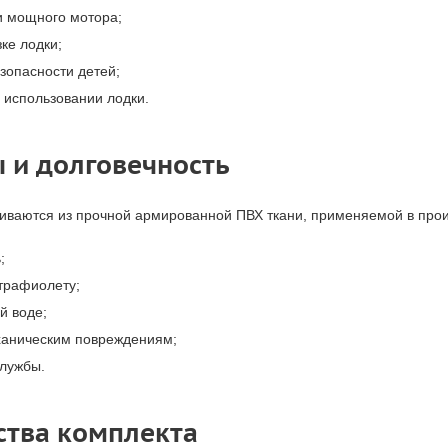
и мощного мотора;
ке лодки;
зопасности детей;
 использовании лодки.
 и долговечность
иваются из прочной армированной ПВХ ткани, применяемой в прои
;
ьтрафиолету;
й воде;
еханическим повреждениям;
службы.
тва комплекта