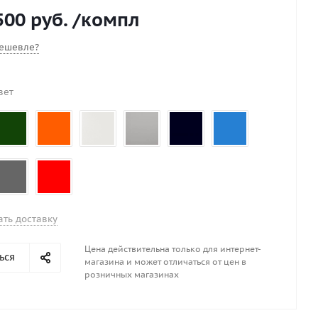
 сером и черном, красном зеленом, синем,оранжевом
500 руб.
/компл
на 250-270см Что дает фальшборт? Увеличивает борта
ысоте, добавляет лодке плавучесть, служит для защиты
ешевле?
 и вещей от ветра и брызг, обеспечивает комфорт и
ть. Вдоль фальшборта установлен леер, для того чтобы
а борта лодки. Леер устанавливается за доп.плату.
вет
ать доставку
Цена действительна только для интернет-
ься
магазина и может отличаться от цен в
розничных магазинах