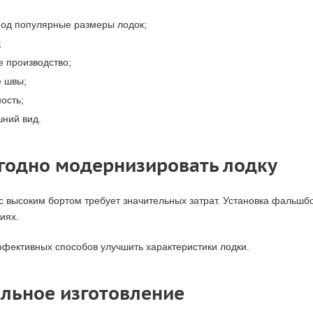
под популярные размеры лодок;
;
 производство;
 швы;
ость;
ний вид.
годно модернизировать лодку
 с высоким бортом требует значительных затрат. Установка фальшб
иях.
ффективных способов улучшить характеристики лодки.
льное изготовление