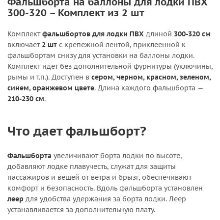
Фальшборта на баллоны для лодки ПВХ
300-320 – Комплект из 2 шт
Комплект
фальшбортов для лодки ПВХ
длиной
300-320 см
включает
2 шт
с крепежной лентой, приклеенной к
фальшбортам снизу для установки на баллоны лодки.
Комплект идет без дополнительной фурнитуры (уключины,
рымы и т.п.). Доступен в
сером, черном, красном, зеленом,
синем, оранжевом цвете
. Длина каждого фальшборта —
210-230 см
.
Что дает фальшборт?
Фальшборта
увеличивают борта лодки по высоте,
добавляют лодке плавучесть, служат для защиты
пассажиров и вещей от ветра и брызг, обеспечивают
комфорт и безопасность. Вдоль фальшборта установлен
леер
для удобства удержания за борта лодки. Леер
устанавливается за дополнительную плату.