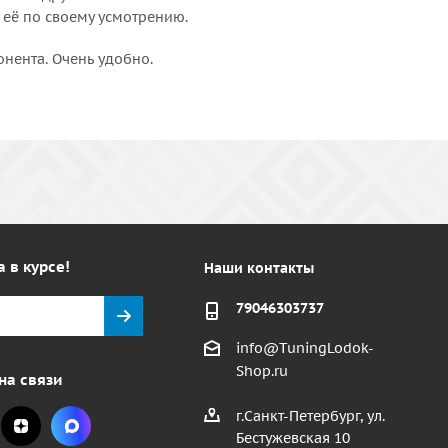
 её по своему усмотрению.
онента. Очень удобно.
а в курсе!
Наши контакты
79046303737
info@TuningLodok-
Shop.ru
на связи
г.Санкт-Петербург, ул.
Бестужевская 10