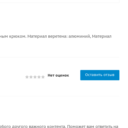
орным крюком. Материал веретена: алюминий, Материал
Оставить отзыв
Нет оценок
бого другого важного контента. Поможет вам ответить на