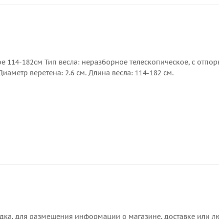
ое 114-182см Тип весла: неразборное телескопическое, с отп
Диаметр веретена: 2.6 см. Длина весла: 114-182 см.
дка, для размещения информации о магазине, доставке или лю