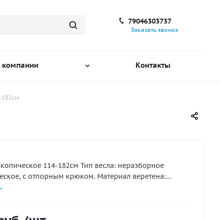
79046303737
Заказать звонок
 компании
Контакты
-182см
скопическое 114-182см Тип весла: неразборное
еское, с отпорным крюком. Материал веретена:
Материал лопасти: пластмасса. Диаметр веретена: 2.6
есла: 114-182 см.