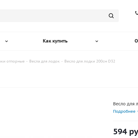
Как купить
О
рюки отпорные
-
Весла для лодок
-
Весло для лодки 200см D32
Весло для 
Подробнее
594
ру