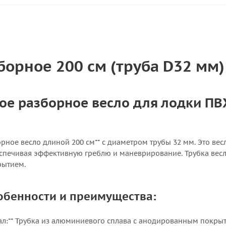
борное 200 см (труба D32 мм)
е разборное весло для лодки ПВХ
рное весло длиной 200 см** с диаметром трубы 32 мм. Это ве
еспечивая эффективную греблю и маневрирование. Трубка вес
ытием.
обенности и преимущества:
л:** Трубка из алюминиевого сплава с анодированным покрыти