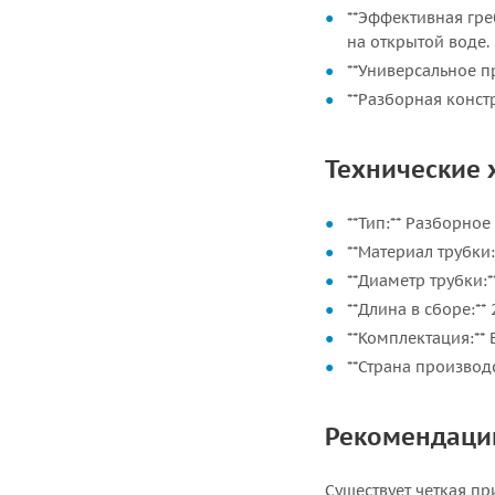
**Эффективная гре
на открытой воде.
**Универсальное п
**Разборная конст
Технические 
**Тип:** Разборное
**Материал трубк
**Диаметр трубки:*
**Длина в сборе:** 
**Комплектация:**
**Страна производс
Рекомендации
Существует четкая п