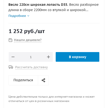
Весло 220см широкая лопасть D35.
Весло разборное
длина в сборе 2200мм со втулкой и широкой
лопастью. Для больших лодок и «большой воды».
Подробнее
Трубка весла 35мм из алюминиевого сплава с
анодированным покрытием. Лопасть 500мм ширина
1 252
руб.
/шт
185мм
Нашли дешевле?
В корзину
Рассчитать доставку
Поделиться
Цена действительна только для интернет-магазина и может
отличаться от цен в розничных магазинах