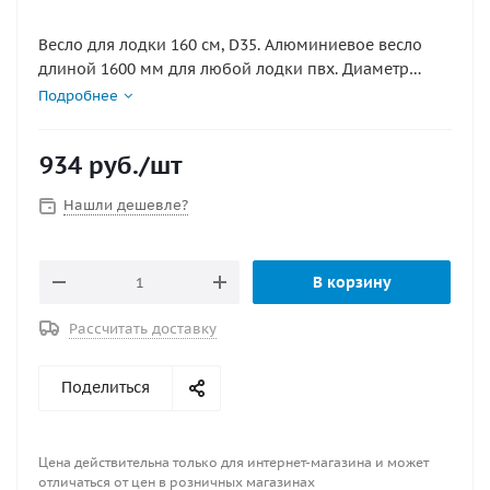
Весло для лодки 160 см, D35. Алюминиевое весло
длиной 1600 мм для любой лодки пвх. Диаметр
трубы 35 мм, конструкция разборная, лопасть 170 см
Подробнее
х 455 см. Весло продается в разных цветах покрытия
и фурнитуры - черное и серое.
934
руб.
/шт
Нашли дешевле?
В корзину
Рассчитать доставку
Поделиться
Цена действительна только для интернет-магазина и может
отличаться от цен в розничных магазинах